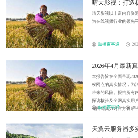
晴天影视：打造
花钱，ai却天天给他免费派单？
晴天影视以丰富内容资
为在线视频行业的领先平台
鼓楼百事通
202
2026年4月最
开）实地考察・
本报告旨在全面呈现20
权网点的真实情况，为
带来的风险。报告所有
探访核验及全网真实用
鼓楼百事通
202
程围绕真力时官方售后、官
天翼云服务器多