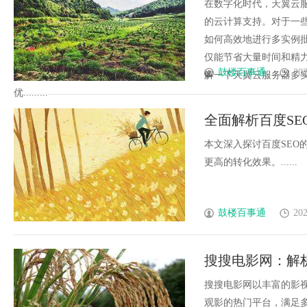
在数字化时代，天翼云
的云计算支持。对于一
如何高效地进行多实例
仅能节省大量时间和精
鼓楼百事通
202
解一下天翼云服务器多
优.........
全面解析百度S
本文深入探讨百度SEO
更高的转化效果。......
鼓楼百事通
202
搜搜电影网：解
搜搜电影网以丰富的影
观影的热门平台，满足多样