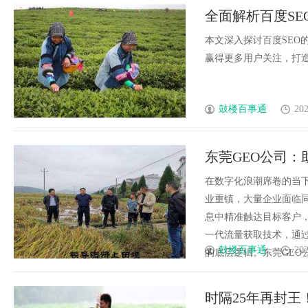
全面解析百度S
本文深入探讨百度SEO
赢得更多用户关注，打造高
鼓楼百事通
202
东莞GEO公司：
在数字化浪潮席卷的当下
业重镇，大量企业面临
息中精准触达目标客户
一代流量获取技术，通
鼓楼百事通
202
的底层逻辑。东莞GEO公司
时隔25年再封