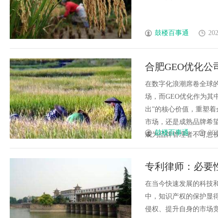
鼓楼百事通
202
合肥GEO优化
在数字化浪潮席卷全球的
场，而GEO优化作为其
出”的核心价值，重塑
市场，还是成熟品牌希
鼓楼百事通
202
成为品牌管理者不可忽视的必
专利律师：必要
在当今快速发展的科技
中，知识产权的保护显
侵权、提升自身的市场