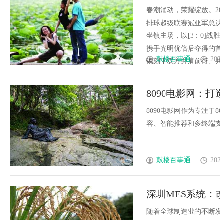
春潮涌动，荣耀绽放。20
排球超级联赛冠亚军总
坐镇主场，以[3：0]战
携手光明优倍后夺得的首
鼓楼百事通
202
镌刻下双方并肩前行、共筑荣
8090电影网：
8090电影网作为专注
容、智能推荐和多终端支持
鼓楼百事通
202
深圳MES系统
随着全球制造业的不断