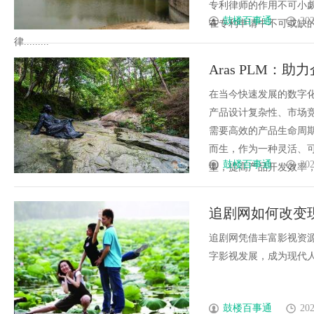
专利律师的作用不可小
鼓楼百事通
202
在专利申请中不可或缺
律.........
Aras PLM
在当今快速发展的数字
产品设计复杂性、市场
需要高效的产品生命周期
而生，作为一种灵活、可
鼓楼百事通
202
型，提高产品开发效率，降
追剧网如何改变
追剧网凭借丰富影视资
字影视发展，成为现代人追
鼓楼百事通
202