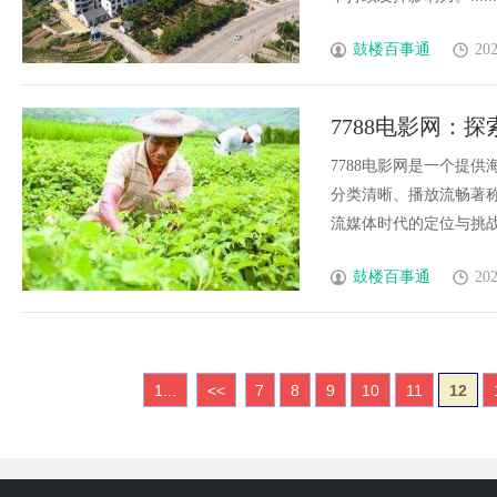
鼓楼百事通
202
7788电影网：
7788电影网是一个提
分类清晰、播放流畅著
流媒体时代的定位与挑战。..
鼓楼百事通
202
1...
<<
7
8
9
10
11
12