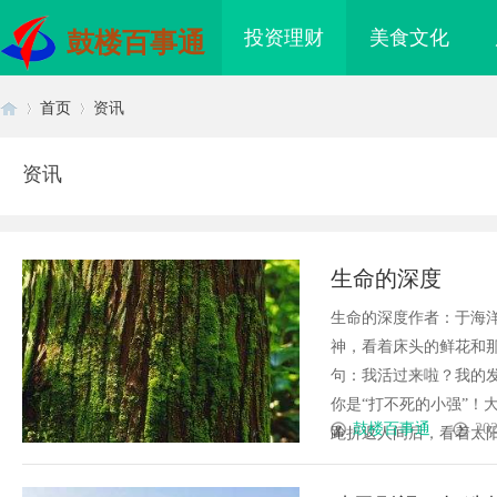
投资理财
美食文化
鼓楼百事通
首页
资讯
资讯
首
›
›
生命的深度
生命的深度作者：于海
神，看着床头的鲜花和
句：我活过来啦？我的
你是“打不死的小强”！
页
鼓楼百事通
202
跄折返人间后，看着太阳都
海配眼镜
开店最怕“搜不到”为什么隔壁店