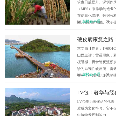
求也日益提升。深圳作
（MES）来推动制造业
在信息化管理、数据分
鼓楼百事通
202
MES系统的功能、优势以
硬皮病康复之路
本文由【作者：17600
山西主诉：雷诺现象，
梗阻感，胃食管反流频
诊为系统性硬皮病，雷
鼓楼百事通
202
针灸，但效果始终未能满足
LV包：奢华与
LV包作为奢侈品的代表
质成为文化符号。它不
中持续发挥影响力。......