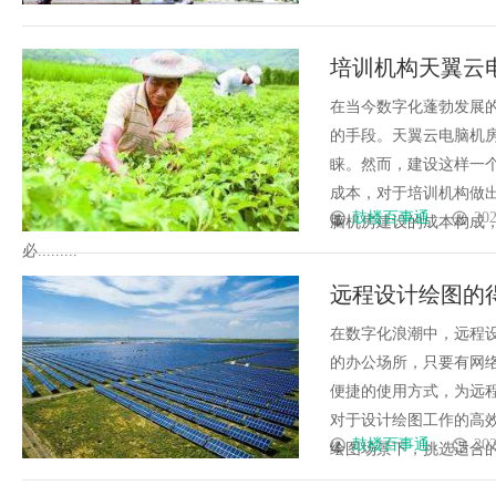
培训机构天翼云
在当今数字化蓬勃发展
的手段。天翼云电脑机
睐。然而，建设这样一
成本，对于培训机构做
鼓楼百事通
202
脑机房建设的成本构成
必.........
远程设计绘图的得
在数字化浪潮中，远程
的办公场所，只要有网
便捷的使用方式，为远程
对于设计绘图工作的高
鼓楼百事通
202
绘图场景下，挑选适合的天翼