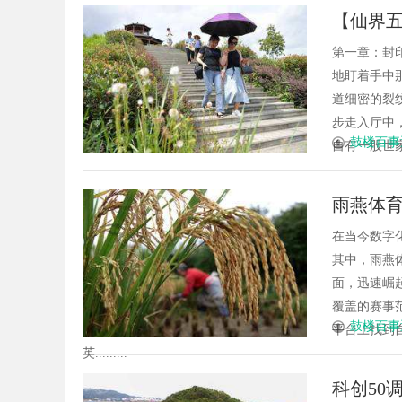
【仙界
第一章：封
地盯着手中
道细密的裂
步走入厅中
鼓楼百事
自有一股世家
雨燕体
在当今数字
其中，雨燕
面，迅速崛
覆盖的赛事
鼓楼百事
平台上找到
英.........
科创50