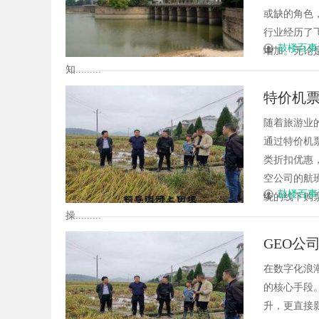
或缺的角色
行业经历了
鼓楼百事
增加。无论
知.........
特价机
随着旅游业
通过特价机
类折扣优惠
空公司的航
鼓楼百事
统的线下购
操.........
GEO公
在数字化浪
的核心手段
升，更直接