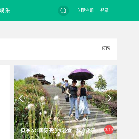
娱乐
立即注册
登录
搜
订阅
索
3
/10
贝净 AC 国际医疗实验室，标准化研
202