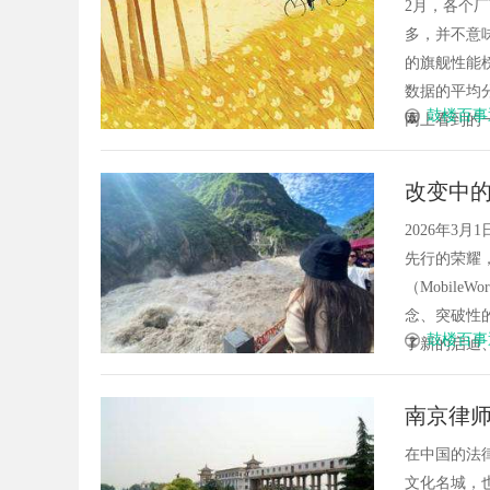
2月，各个
多，并不意味着
的旗舰性能
数据的平均
鼓楼百事
网上看到的一
改变中的
2026年3
先行的荣耀，
（Mobile
念、突破性的
鼓楼百事
了新的启迪、灵
南京律
在中国的法
文化名城，