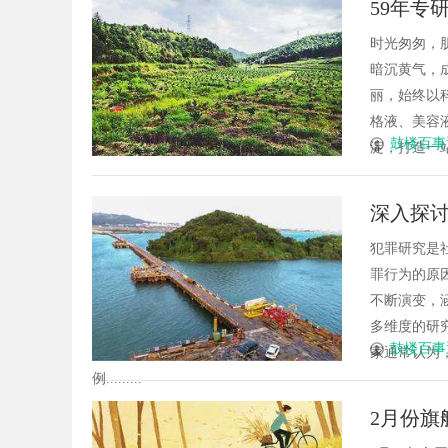
59年专研
能与优势
全线升
时光匆匆，
暗沉黄气，成
丽，始终以
格液、美容
鼓楼百事
淀，打造一站
深入探
犯罪研究是
罪行为的原
不断演变，
多维度的研
鼓楼百事
家通常认为
例.........
2月份