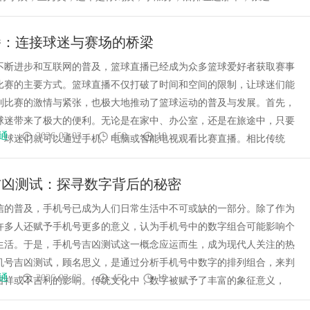
播：连接球迷与赛场的桥梁
不断进步和互联网的普及，篮球直播已经成为众多篮球爱好者获取赛事
比赛的主要方式。篮球直播不仅打破了时间和空间的限制，让球迷们能
到比赛的激情与紧张，也极大地推动了篮球运动的普及与发展。首先，
球迷带来了极大的便利。无论是在家中、办公室，还是在旅途中，只要
通
2026-03-03
450
10
，球迷们就可以通过手机、电脑或智能电视观看比赛直播。相比传统
吉凶测试：探寻数字背后的秘密
信的普及，手机号已成为人们日常生活中不可或缺的一部分。除了作为
许多人还赋予手机号更多的意义，认为手机号中的数字组合可能影响个
生活。于是，手机号吉凶测试这一概念应运而生，成为现代人关注的热
机号吉凶测试，顾名思义，是通过分析手机号中数字的排列组合，来判
通
2026-03-03
450
10
吉祥或不吉利的影响。传统文化中，数字被赋予了丰富的象征意义，