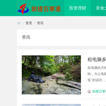
投资理财
美食
鼓楼百事通
首页
资讯
资讯
首
›
›
租电脑多
租电脑的月
响，办公电
低”的误区，
页
鼓楼百事
度解析国信招投标公共服务平台的
武汉配眼镜 上海配眼