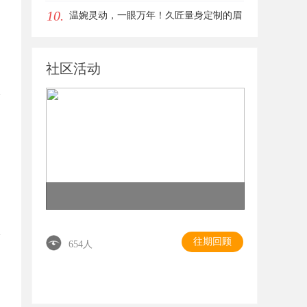
10.
与资源宝库
温婉灵动，一眼万年！久匠量身定制的眉
眼唇，才是你整张脸的点睛之笔！淡颜系
社区活动
女生的气质加分项
往期回顾
654人