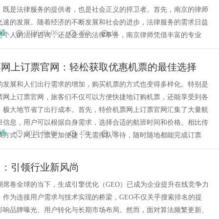
，既是法律服务的提供者，也是社会正义的捍卫者。首先，南京的律师
飞速的发展。随着经济的不断发展和社会的进步，法律服务的需求日益
通
2026-03-06
450
10
是个人的法律咨询，还是企业的法律事务，南京律师凭借丰富的专业
票网上订票官网：轻松获取优惠机票的最佳选择
的发展和人们出行需求的增加，购买机票的方式也变得多样化。特别是
票网上订票官网，旅客们不仅可以方便快捷地订购机票，还能享受到各
，极大地节省了出行成本。首先，特价机票网上订票官网汇集了大量航
班信息，用户可以根据自身需求，选择合适的航班时间和价格。相比传
通
2026-03-06
450
10
票方式，网上订票更加便捷，无需排队等待，随时随地都能完成订票
司：引领行业新风尚
潮席卷全球的当下，生成引擎优化（GEO）已成为企业提升在线竞争力
。作为连接用户需求与技术实现的桥梁，GEO不仅关乎搜索排名的提
影响品牌曝光、用户转化与长期市场布局。然而，面对算法频繁更新、