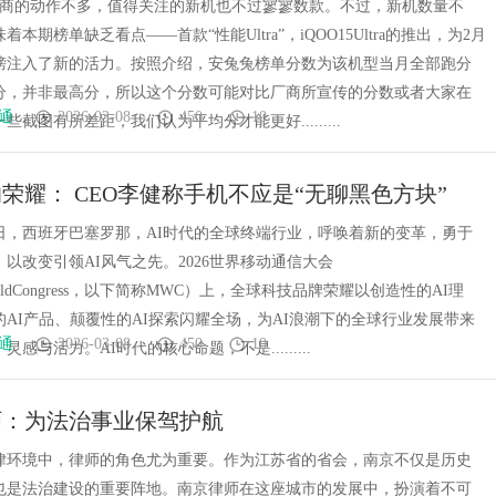
厂商的动作不多，值得关注的新机也不过寥寥数款。不过，新机数量不
本期榜单缺乏看点——首款“性能Ultra”，iQOO15Ultra的推出，为2月
榜注入了新的活力。按照介绍，安兔兔榜单分数为该机型当月全部跑分
分，并非最高分，所以这个分数可能对比厂商所宣传的分数或者大家在
通
2026-03-08
450
10
些截图有所差距，我们认为平均分才能更好.........
荣耀： CEO李健称手机不应是“无聊黑色方块”
月1日，西班牙巴塞罗那，AI时代的全球终端行业，呼唤着新的变革，勇于
以改变引领AI风气之先。2026世界移动通信大会
WorldCongress，以下简称MWC）上，全球科技品牌荣耀以创造性的AI理
AI产品、颠覆性的AI探索闪耀全场，为AI浪潮下的全球行业发展带来
通
2026-03-08
450
10
感与活力。AI时代的核心命题，不是.........
师：为法治事业保驾护航
律环境中，律师的角色尤为重要。作为江苏省的省会，南京不仅是历史
也是法治建设的重要阵地。南京律师在这座城市的发展中，扮演着不可