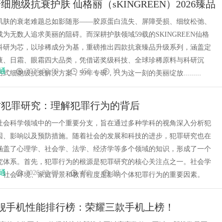
细胞级抗衰护肤 仙格丽（sKINGREEN）2026臻品
级
肌肤的衰老难题总如影随形——胶原蛋白流失、屏障受损、细纹松弛、
为无数人追求美丽的阻碍。而深耕护肤领域59载的SKINGREEN仙格
科研为芯，以珍稀成分为基，重磅推出四款抗衰臻品升级系列，涵盖定
液、日霜、眼霜四大品类，凭借诺奖级科技、全球珍稀原料与科研沉
通
2026-03-09
450
10
式细胞级抗衰解决方案，59年专研，只为这一刻的美丽绽放.........
讨犯罪研究：理解犯罪行为的背后
社会科学领域中的一个重要分支，旨在通过多种学科的视角深入分析犯
因、影响以及预防措施。随着社会的发展和科技的进步，犯罪研究也在
涵盖了心理学、社会学、法学、经济学等多个领域的知识，形成了一个
究体系。首先，犯罪行为的根源是犯罪研究的核心关注点之一。社会学
通
2026-03-08
450
10
，社会环境、家庭背景和教育程度是影响个体犯罪行为的重要因素。
旗舰手机性能排行榜：荣耀三款手机上榜！