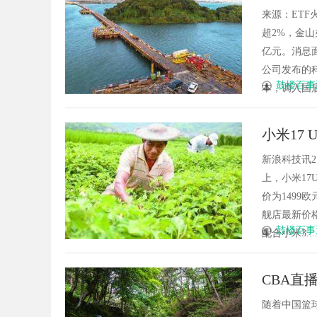
方达(58
来源：ETF
超2%，金山
亿元。消息
公司发布的科
鼓楼百事
本，调入国盾量子
小米17 
新浪科技讯2
上，小米17
价为1499欧
舰店最新价格
鼓楼百事
配合小米3......
CBA直
随着中国篮