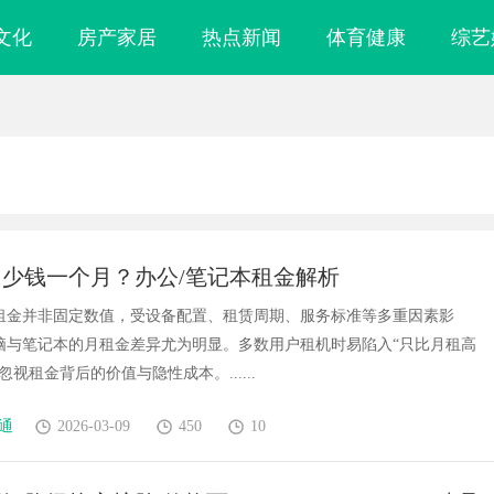
文化
房产家居
热点新闻
体育健康
综艺
少钱一个月？办公/笔记本租金解析
租金并非固定数值，受设备配置、租赁周期、服务标准等多重因素影
脑与笔记本的月租金差异尤为明显。多数用户租机时易陷入“只比月租高
忽视租金背后的价值与隐性成本。......
通
2026-03-09
450
10
镜
武汉配眼镜 上海配眼镜