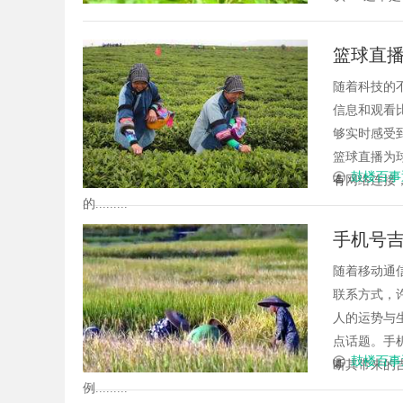
篮球直
随着科技的
信息和观看
够实时感受
篮球直播为
鼓楼百事
有网络连接
的.........
手机号
随着移动通
联系方式，
人的运势与
点话题。手
鼓楼百事
断其带来的
例.........