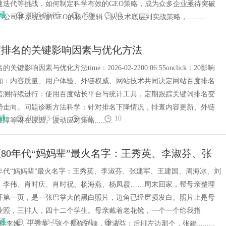
速迭代等挑战，如何制定科学有效的GEO策略，成为众多企业亟待突破
通
2026-03-06
450
10
O公司将系统拆解GEO的核心逻辑，从技术底层到实战策略，.........
度排名的关键影响因素与优化方法
键影响因素与优化方法time：2026-02-2200:06:55onclick：20影响
知：内容质量、用户体验、外链权威、网站技术共同决定网站百度排名
监测持续进行：使用百度站长平台与统计工具，定期跟踪关键词排名变
势走向。问题诊断方法科学：针对排名下降情况，排查内容更新、外链
通
2026-03-05
450
10
等潜在原因。波动应对策略.........
至80年代“妈妈辈”最火名字：王秀英、李淑芬、张
王建国、周海冰、刘海涛、张伟、李伟、肖时庆、
0年代“妈妈辈”最火名字：王秀英、李淑芬、张建军、王建国、周海冰、刘
、李伟、肖时庆、肖时祝、杨海燕、杨凤霞……周末回家，帮母亲整理
、杨海燕、杨凤霞……
开第一页，是一张巴掌大的黑白照片，边角已经磨损发白。照片上是母
业照，三排人，四十二个学生。母亲戴着老花镜，一个一个给我指
通
2026-03-05
450
10
你李姨，王秀英；这个是你刘姨，李淑芬；后排左边那个，张建.........