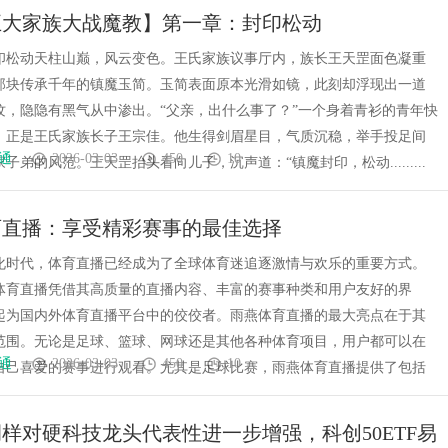
五大家族大战魔教】第一章：封印松动
印松动天柱山巅，风云变色。王氏家族议事厅内，族长王天罡面色凝重
那块传承千年的镇魔玉简。玉简表面原本光滑如镜，此刻却浮现出一道
纹，隐隐有黑气从中渗出。“父亲，出什么事了？”一个身着青衫的青年快
，正是王氏家族长子王宗佳。他生得剑眉星目，气质沉稳，举手投足间
通
2026-03-03
450
10
子弟的风范。王天罡抬头看向儿子，沉声道：“镇魔封印，松动.........
育直播：享受精彩赛事的最佳选择
化时代，体育直播已经成为了全球体育迷追逐激情与欢乐的重要方式。
体育直播凭借其高质量的直播内容、丰富的赛事种类和用户友好的界
起为国内外体育直播平台中的佼佼者。雨燕体育直播的最大亮点在于其
范围。无论是足球、篮球、网球还是其他各种体育项目，用户都可以在
通
2026-03-03
450
10
自己喜爱的赛事进行观看。尤其是足球比赛，雨燕体育直播提供了包括
调样对硬科技龙头代表性进一步增强，科创50ETF易