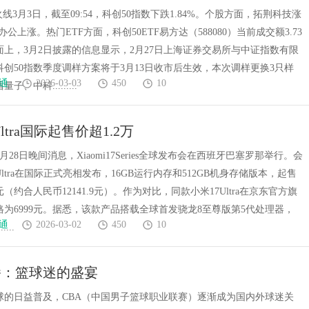
8080)配置价值凸显！
火线3月3日，截至09:54，科创50指数下跌1.84%。个股方面，拓荆科技涨
办公上涨。热门ETF方面，科创50ETF易方达（588080）当前成交额3.73
面上，3月2日披露的信息显示，2月27日上海证券交易所与中证指数有限
创50指数季度调样方案将于3月13日收市后生效，本次调样更换3只样
通
2026-03-03
450
10
、中科.........
Ultra国际起售价超1.2万
月28日晚间消息，Xiaomi17Series全球发布会在西班牙巴塞罗那举行。会
Ultra在国际正式亮相发布，16GB运行内存和512GB机身存储版本，起售
元（约合人民币12141.9元）。作为对比，同款小米17Ultra在京东官方旗
为6999元。据悉，该款产品搭载全球首发骁龙8至尊版第5代处理器，
通
2026-03-02
450
10
...
播：篮球迷的盛宴
球的日益普及，CBA（中国男子篮球职业联赛）逐渐成为国内外球迷关