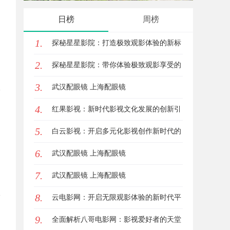
发体系全解析
单与选
日榜
周榜
1.
探秘星星影院：打造极致观影体验的新标
2.
杆
探秘星星影院：带你体验极致观影享受的
3.
独特空间
武汉配眼镜 上海配眼镜
4.
红果影视：新时代影视文化发展的创新引
5.
擎与力量
白云影视：开启多元化影视创作新时代的
6.
领航者
武汉配眼镜 上海配眼镜
7.
武汉配眼镜 上海配眼镜
8.
云电影网：开启无限观影体验的新时代平
9.
台
全面解析八哥电影网：影视爱好者的天堂