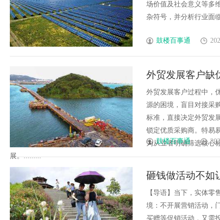
场价值及社会意义等多
杂符号，并分析行业面临的
鼓楼百事通
202
外贸发展客户缺
外贸发展客户过程中，
源的困境，盲目对接采
标准，直接决定外贸发
锁定优质采购商。特易
鼓楼百事通
202
为从业者明确筛选核心
展。.........
砸钱做活动不如
案赋能实体零售
【导语】当下，实体零
境：不开展营销活动，门
买赠等促销活动，又需