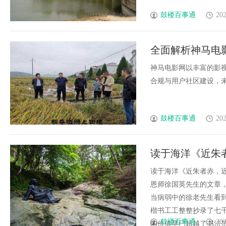
鼓楼百事通
202
全面解析神马电
势
神马电影网以丰富的影
合规与用户社区建设，未来
鼓楼百事通
202
读于海洋《近朱
读于海洋《近朱者赤，
恩师徐国英先生的文章
当病弱中的徐老先生看
楷书工工整整抄录了七
鼓楼百事通
202
的价值早已超越了书法