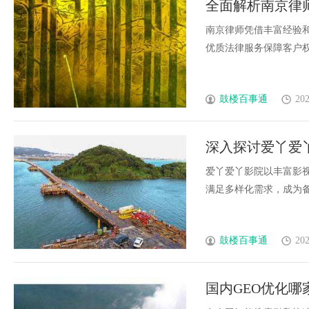
全面解析南京律
忧解决
南京律师凭借丰富经验
优质法律服务保障客户权益
鼓楼百事通
202
深入探讨爱丫爱
爱丫爱丫影院以丰富影
满足多样化需求，成为备受
鼓楼百事通
202
国内GEO优化哪