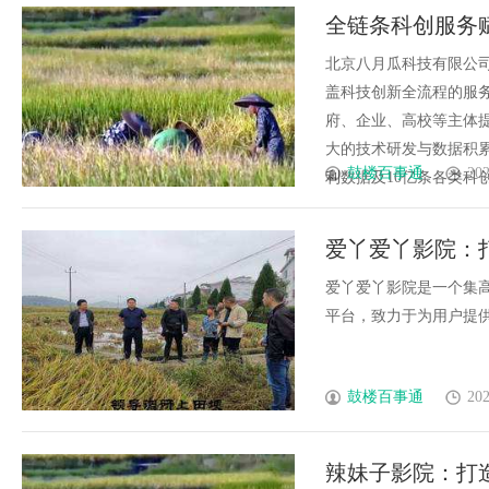
全链条科创服务
北京八月瓜科技有限公司
盖科技创新全流程的服
府、企业、高校等主体
大的技术研发与数据积累
鼓楼百事通
202
利数据及10亿条各类科创相
爱丫爱丫影院：
爱丫爱丫影院是一个集
平台，致力于为用户提供丰
鼓楼百事通
202
辣妹子影院：打