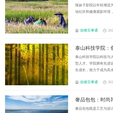
辣妹子影院以年轻潮流
动社区和健康观影环境，成
鼓楼百事通
202
泰山科技学院：
泰山科技学院以科技与
型人才。学院拥有先进
生成长，致力于成为高水平教
鼓楼百事通
202
奢品包包：时尚
奢品包包既是工艺与设