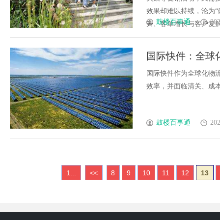
效果却难以持续，沦为“
鼓楼百事通
202
升、客单增长与客户复购锁
国际快件：全球
国际快件作为全球化物
效率，并面临清关、成本等
鼓楼百事通
202
1...
<<
8
9
10
11
12
13