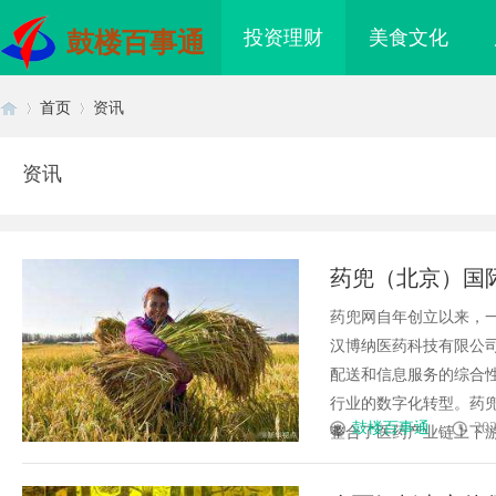
投资理财
美食文化
鼓楼百事通
首页
资讯
资讯
首
›
›
药兜（北京）国
先锋,赋能健康中
药兜网自年创立以来，
汉博纳医药科技有限公
配送和信息服务的综合
行业的数字化转型。药兜
页
鼓楼百事通
202
整合了医药产业链上下游资
招投标公共服务平台的
武汉配眼镜 上海配眼镜