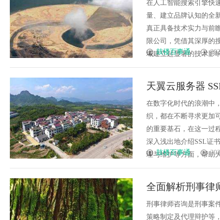
在人工智能搜索引擎快速
量、建立品牌认知的全
真正具备技术实力与前
限公司，凭借其深厚的搜
鼓楼百事通
202
域建立起显著的技术影响力，
天翼云服务器 S
在数字化时代的浪潮中
织，都在不断寻求更加可
的重要基石，在这一过
深入浅出地介绍SSL证
鼓楼百事通
202
理与维护等方面，帮助大家全
全面解析刑事律
刑事律师咨询是刑事案
策略制定及代理辩护等，能