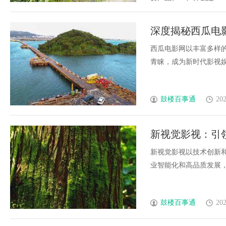
深度揭秘西瓜电
解析
西瓜电影网以丰富多样
青睐，成为新时代影视娱乐
鼓楼百事通
202
新视觉影视：引
新视觉影视以技术创新
业智能化和高品质发展，打
鼓楼百事通
202