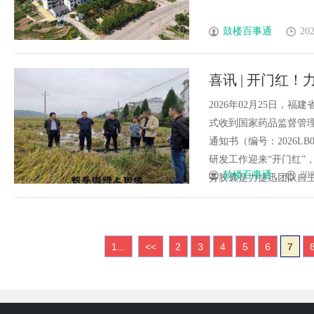
鼓楼百事通
202
喜讯 | 开门红
批件
2026年02月25日，
式收到国家药品监督管
通知书（编号：2026L
研发工作迎来“开门红”
鼓楼百事通
202
芬胶囊是力捷迅团队自主开发
1...
<<
2
3
4
5
6
7