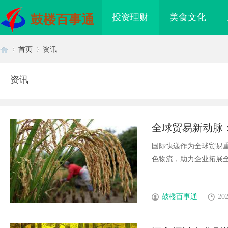
投资理财
美食文化
鼓楼百事通
首页
资讯
资讯
首
›
›
全球贸易新动脉
析
国际快递作为全球贸易
色物流，助力企业拓展全球
页
鼓楼百事通
202
升单品价值的秘密武器
武汉配眼镜 上海配眼镜