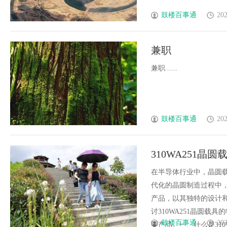
鼓楼百事通
202
兼职
兼职......
鼓楼百事通
202
310WA251
在半导体行业中，晶圆
代化的晶圆制造过程中，
产品，以其独特的设计
讨310WA251晶圆
鼓楼百事通
202
要产品。一、什么是310WA2