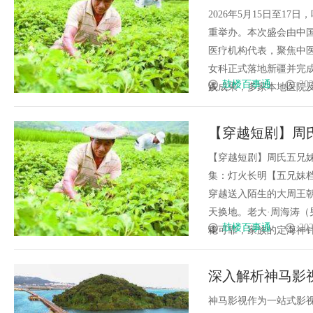
2026年5月15日至1
重举办。本次盛会由中
医疗机构代表，聚焦中
女科正式落地新疆并完
鼓楼百事通
202
践成果，多家本地医院及基
【穿越短剧】周
良洛、周海洛—
【穿越短剧】周氏五兄妹
集：灯火长明【五兄妹
穿越送入陌生的大周王
天换地。老大·周海涛（
鼓楼百事通
202
稳可靠，家族的定海神针。老
深入解析神马影
神马影视作为一站式影