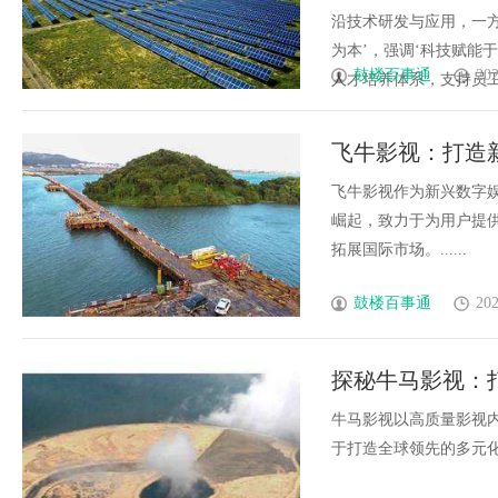
沿技术研发与应用，一
为本’，强调‘科技赋能
鼓楼百事通
202
人才培养体系，支持员工长
飞牛影视：打造
飞牛影视作为新兴数字
崛起，致力于为用户提
拓展国际市场。......
鼓楼百事通
202
探秘牛马影视：
牛马影视以高质量影视
于打造全球领先的多元化综