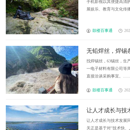
手机影视以其便捷高清的
展娱乐、教育与文化传播的
鼓楼百事通
202
无铅焊丝，焊锡
球、6337锡条
找焊锡丝，63锡丝，生
一电子材料有限公司等周
直接洽谈采购事宜。......
鼓楼百事通
202
让人才成长与技
养体系是保障
让人才成长与技术发展
关正是基于对“技术快、