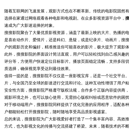
随着互联网的飞速发展，观影方式也在不断革新。传统的电影院固然
选择在家通过网络观看各种电影和电视剧。在众多影视资源平台中，
速成为广大影迷追捧的对象。
搜搜影院聚合了大量优质影视资源，涵盖了最新上映的大片、热播的
是喜欢动作片、爱情片，还是科幻、悬疑，或是纪录片、动画片，搜
uz
户的观影历史和偏好，精准推送你可能喜欢的影片，极大提升了观影
此外，搜搜影院的界面设计简洁直观，用户可以轻松找到自己感兴趣
评分等，方便用户快速定位目标影片。播放页面稳定流畅，支持多段
质选择，确保视觉享受达到最佳效果。
值得一提的是，搜搜影院不仅仅是一座影视宝库，还是一个社交平台
片，与全国乃至全球的影迷进行交流和讨论。这种互动性增强了用户
安全性方面，搜搜影院严格遵守版权法规，合作多个正版内容提供商
观影环境之外，也可以放心使用，无需担心版权纠纷或恶意软件的困
!
对于移动端用户，搜搜影院同样提供了优化完善的应用程序，适配各
户都能轻松打开搜搜影院，随时随地享受高品质影视盛宴。
总的来说，搜搜影院为广大影视爱好者打造了一个集丰富内容、高效
方式，也为影视文化的传播与交流搭建了桥梁。未来，随着技术的不