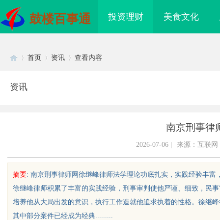
投资理财
美食文化
鼓楼百事通
首页
资讯
查看内容
资讯
Di
›
›
›
南京刑事律
2026-07-06
|
来源：互联网
摘要
: 南京刑事律师网徐继峰律师法学理论功底扎实，实践经验丰
徐继峰律师积累了丰富的实践经验，刑事审判使他严谨、细致，民事
sc
培养他从大局出发的意识，执行工作造就他追求执着的性格。徐继峰
其中部分案件已经成为经典.........
不到”为什么隔壁店铺没
揭秘！专业充电桩项目软件开