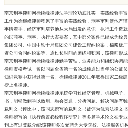
天天给他免费派单？
究竟藏着哪些行业秘诀？
南京刑事律师网徐继峰律师法学理论功底扎实，实践经验丰富
工作为徐继峰律师积累了丰富的实践经验，刑事审判使他严谨
事情着手，经济审判培养他从大局出发的意识，执行工作造就
的民商事、刑事、执行大案要案，其中部分案件已经成为经典
uz
集团公司、中国中铁十局集团公司建设工程纠纷案，棉浆板厂
资公司合同纠纷案等。通过长时间的磨练和积累，该律师形成
南京刑事律师网徐继峰律师勤学苦钻，业务能力和组织协调能
律师资格考试，曾以同届全省第一名的成绩通过当年的公证员
知识竞赛中获得过第一名。徐继峰律师2011年取得国家二级建
榜上名律师。
南京刑事律师网徐继峰律师系统学习过经济管理、机械电子、
书，能够做到学以致用、融会贯通，分析问题、解决问题有独
!
裁判文书评比中，该同志撰写的裁判文书被评为优秀法律文书
律师撰写的《执行前置必经程序研究》等多篇学术论文在专业
刊上有过登载介绍;该律师多次受聘为大专院校、法律服务机