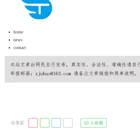
略
究竟藏着哪些行业秘诀？
home
news
contact
uz
!
分享至 :
10 人收藏