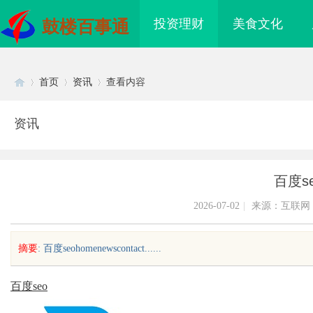
投资理财
美食文化
鼓楼百事通
首页
资讯
查看内容
资讯
Di
›
›
›
百度s
2026-07-02
|
来源：互联网
摘要
: 百度seohomenewscontact......
sc
百度seo
助力现代企业提升竞争
揭秘！专业充电桩项目软件开发