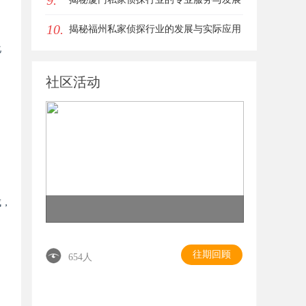
9.
10.
趋势
揭秘福州私家侦探行业的发展与实际应用
化
全解析
社区活动
成，
往期回顾
654人