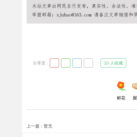
分享至 :
10 人收藏
鲜花
握
上一篇：暂无