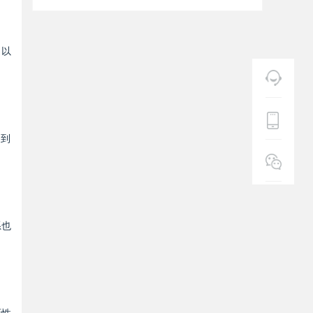
，以
响到
系也