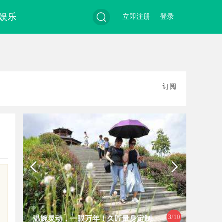
娱乐
立即注册
登录
搜
订阅
索
3
/10
温婉灵动，一眼万年！久匠量身定制
探索免