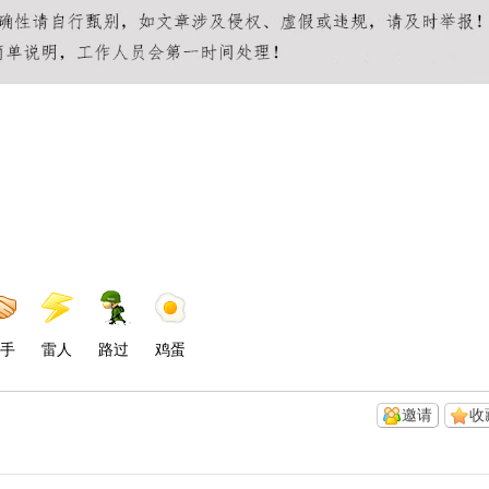
手
雷人
路过
鸡蛋
邀请
收