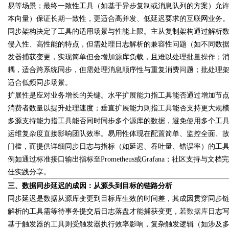
易等场景；最终一致性工具（如基于异步复制或消息队列的方案）允
本向量）保证长期一致性，更适合高并发、低延迟要求的互联网业务
d
同步架构决定了工具的适用场景与性能上限。主从复制架构通过解析
侵入性、高性能的特点，但需处理日志解析的兼容性问题（如不同数
发器捕获变更，实现简单但会增加源库负载，且难以处理批量操作；消
耦，适合跨系统同步，但需处理消息顺序性与重复消费问题；批处理
适合低频同步场景。
扩展性是应对业务增长的关键。水平扩展能力指工具能否通过增加节
消费者数量以提升处理速度；垂直扩展能力则指工具能否支持更大规
多源支持能力指工具能否同时同步多个源库的数据，避免使用多个工
运维复杂度直接影响团队效率。易用性体现在配置简单、监控全面、
门槛，而提供详细同步日志与指标（如延迟、吞吐量、错误率）的工
例如通过标准接口输出指标至Prometheus或Grafana；社区支
佳实践分享。
三、数据同步延迟的成因：从源头到目标的链路分析
同步延迟是数据从源库变更到目标库生效的时间差，其成因贯穿同步
解析的工具需等待事务提交后日志落盘才能捕获变更，若
数据库
日志写
基于触发器的工具则受触发器执行效率影响，复杂触发逻辑（如涉及