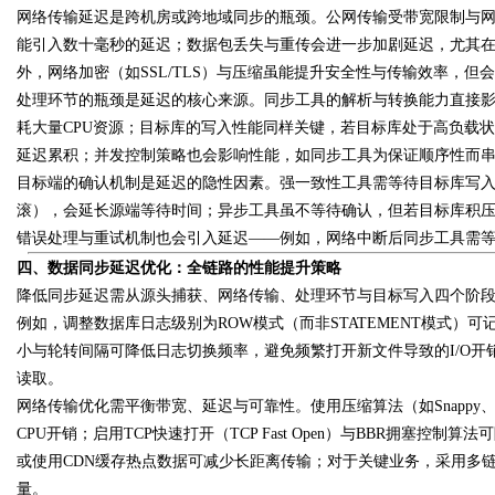
网络传输延迟是跨机房或跨地域同步的瓶颈。公网传输受带宽限制与
能引入数十毫秒的延迟；数据包丢失与重传会进一步加剧延迟，尤其在
外，网络加密（如SSL/TLS）与压缩虽能提升安全性与传输效率，但
处理环节的瓶颈是延迟的核心来源。同步工具的解析与转换能力直接影
耗大量CPU资源；目标库的写入性能同样关键，若目标库处于高负载状
延迟累积；并发控制策略也会影响性能，如同步工具为保证顺序性而
目标端的确认机制是延迟的隐性因素。强一致性工具需等待目标库写
滚），会延长源端等待时间；异步工具虽不等待确认，但若目标库积
错误处理与重试机制也会引入延迟——例如，网络中断后同步工具需
四、数据同步延迟优化：全链路的性能提升策略
降低同步延迟需从源头捕获、网络传输、处理环节与目标写入四个阶
例如，调整数据库日志级别为ROW模式（而非STATEMENT模式）
小与轮转间隔可降低日志切换频率，避免频繁打开新文件导致的I/O开
读取。
网络传输优化需平衡带宽、延迟与可靠性。使用压缩算法（如Snappy
CPU开销；启用TCP快速打开（TCP Fast Open）与BBR拥塞
或使用CDN缓存热点数据可减少长距离传输；对于关键业务，采用多链
量。