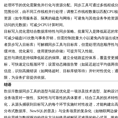
处理环节的优化需聚焦并行化与资源分配。同步工具可通过多线程或
范围分区，由不同工作线程并行处理；调整工作线程数量以匹配CPU
资源（如专用服务器、隔离的磁盘与网络）可避免与其他业务争抢资
访问的元数据）可减少CPU计算时间。
目标写入优化需结合数据库特性与同步策略。批量写入是降低延迟的
可减少磁盘I/O次数与事务开销，但需控制批量大小以避免内存溢出
者异步写入目标库）可解耦同步工具与目标库，但需处理消息顺序性
缓冲池、优化索引、使用更快的存储）可提升写入性能。
监控与调优是持续降低延迟的保障。建立全链路监控体系，覆盖变更
标，可快速定位瓶颈环节；设置动态阈值告警（如延迟超过平均值两
信息，识别高频错误（如网络超时、目标库锁等待）并针对性优化；
限，为业务扩容提供依据。
结语
数据库
数据同步工具的选型与延迟优化是一项涉及技术选型、架构设
业务场景对一致性、实时性与可靠性的具体要求，结合工具的技术特
化，从源头捕获到目标写入的每个环节实施针对性改进，才能构建出
分布式数据库、NewSQL的普及）与业务场景的复杂化（如物联网边
统化思维与数据驱动的优化方法始终是破解延迟难题的核心武器。唯