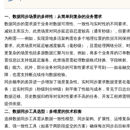
一、数据同步场景的多样性：从简单到复杂的业务需求
数据同步的需求源于业务对数据可用性、一致性与实时性的不同要求
Bo
减轻主库压力。此类场景对同步延迟容忍度较高（通常秒级），但要
为刚需——例如，实现异地多活架构需在多个地理位置的
数据库
间保
要求。此类场景对延迟敏感度极高（毫秒级），且需处理网络分区、
更复杂的场景包括多源数据汇聚与分发。例如，将多个业务库的订单
置信息以支持低延迟服务。此类场景需处理数据格式转换、字段映射、
载）能力。此外，部分业务对同步的可靠性要求近乎苛刻——如金融
障，也需支持断点续传与数据校验。
同步频率的差异进一步增加了场景复杂性。实时同步要求数据变更在
ar
务；近实时同步（秒级到分钟级）则平衡了性能与成本，常见于日志
数据迁移、历史数据归档等对实时性要求不高的任务。开发工程师需
提供依据。
二、数据同步工具选型：多维度的技术权衡
选择数据同步工具需从数据一致性模型、同步架构、扩展性、运维复
素。强一致性工具（如基于两阶段提交的方案）确保每次同步后目标