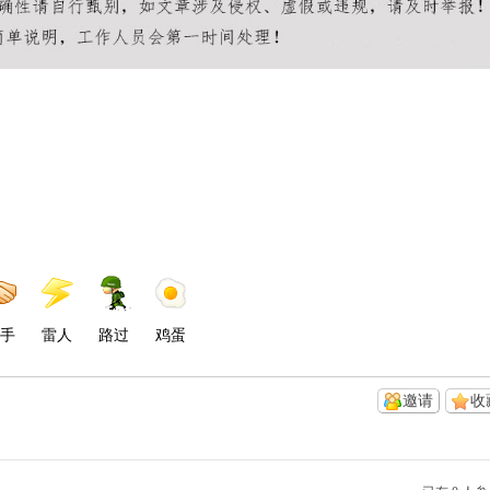
手
雷人
路过
鸡蛋
邀请
收