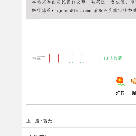
Bo
分享至 :
10 人收藏
ar
鲜花
握
上一篇：暂无