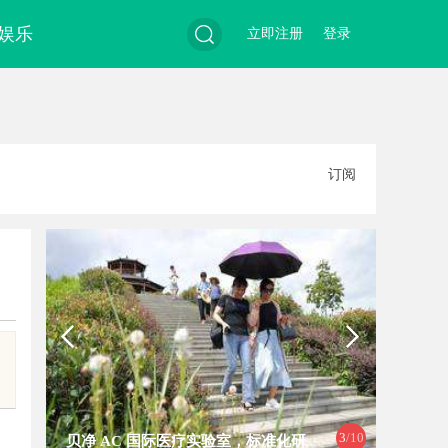
娱乐
立即注册
登录
搜
订阅
索
3
/10
贝净 AC 国际医疗实验室，标准化研
202