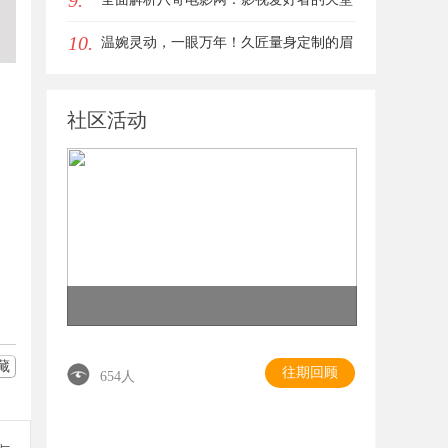
9.
10.
与资源宝库
温婉灵动，一眼万年！久匠量身定制的眉
眼唇，才是你整张脸的点睛之笔！淡颜系
社区活动
女生的气质加分项
藏
往期回顾
654人