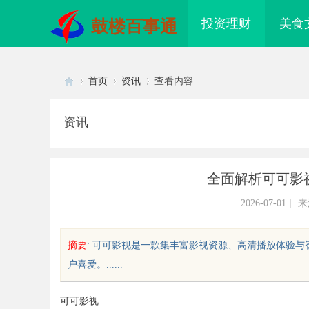
投资理财
美食
鼓楼百事通
首页
资讯
查看内容
资讯
Di
›
›
›
全面解析可可影
2026-07-01
|
来
摘要
: 可可影视是一款集丰富影视资源、高清播放体验
户喜爱。......
sc
可可影视
度解析国信招投标公共服务平台的
武汉配眼镜 上海配眼