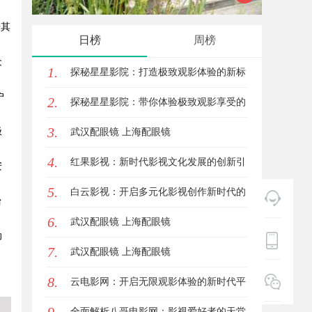
借其
发体系全解析
单与选
日榜
周榜
众
1.
探秘星星影院：打造极致观影体验的新标
户
2.
杆
探秘星星影院：带你体验极致观影享受的
3.
极
独特空间
武汉配眼镜 上海配眼镜
4.
红果影视：新时代影视文化发展的创新引
安
5.
擎与力量
白云影视：开启多元化影视创作新时代的
台
6.
领航者
武汉配眼镜 上海配眼镜
动
7.
武汉配眼镜 上海配眼镜
8.
云电影网：开启无限观影体验的新时代平
台
全面解析八哥电影网：影视爱好者的天堂