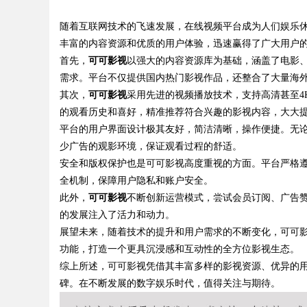
能与优势
随着互联网技术的飞速发展，在线视频平台成为人们娱乐休
丰富的内容资源和优质的用户体验，迅速赢得了广大用户
首先，
可可影视
以强大的内容资源库为基础，涵盖了电影
需求。平台不仅提供国内热门影视作品，还整合了大量海
其次，
可可影视
采用先进的视频播放技术，支持高清甚至4
uz
的观看历史和喜好，精准推荐符合兴趣的影视内容，大大
平台的用户界面设计极其友好，简洁清晰，操作便捷。无
少广告的观影环境，保证观看过程的舒适。
安全和版权保护也是可可影视高度重视的方面。平台严格
全机制，保障用户隐私和账户安全。
此外，
可可影视
不断创新运营模式，尝试会员订阅、广告
的发展注入了活力和动力。
展望未来，随着技术的提升和用户需求的不断变化，可可
!
功能，打造一个更具沉浸感和互动性的全方位影视生态。
综上所述，可可影视凭借其丰富多样的影视资源、优异的
碑。在不断发展的数字娱乐时代，值得关注与期待。