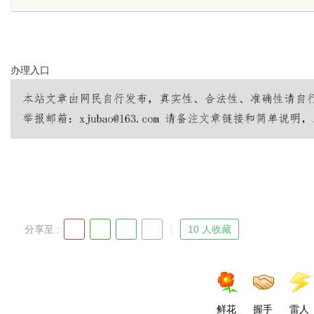
办理
入口
uz
分享至 :
10 人收藏
!
鲜花
握手
雷人