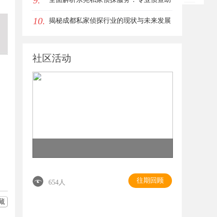
9.
10.
您解决各种疑难问题
揭秘成都私家侦探行业的现状与未来发展
趋势
社区活动
往期回顾
654人
藏