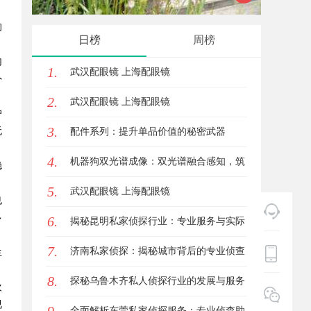
的
日榜
周榜
内
1.
武汉配眼镜 上海配眼镜
外
2.
武汉配眼镜 上海配眼镜
户
3.
无
配件系列：提升单品价值的秘密武器
4.
机器狗双光谱成像：双光谱融合感知，筑
稳
。
5.
牢工矿机器狗全域巡检识别能力
武汉配眼镜 上海配眼镜
也
多
6.
揭秘昆明私家侦探行业：专业服务与实际
7.
案例分析
济南私家侦探：揭秘城市背后的专业侦查
生
8.
力量
探秘乌鲁木齐私人侦探行业的发展与服务
欢
视
优势
全面解析东莞私家侦探服务：专业侦查助