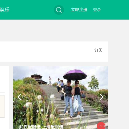
娱乐
立即注册
登录
搜
订阅
索
3
/10
武汉配眼镜 上海配眼镜
武汉配