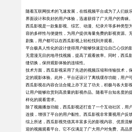
随着互联网技术的飞速发展，在线视频平台成为了人们娱
新引擎与力量
界面设计和良好的用户体验，迅速获得了广大用户的青睐
西瓜影视是一款集影视、综艺、动漫、纪录片等多种类型
容的多样性与便捷性，为用户提供海量免费的影视资源。
剧集，用户都可以在西瓜影视上轻松找到并观看。
uz
平台极具人性化的设计使得用户能够快速定位自己心仪的
无需漫无目的地寻找视频，提高了观看效率。同时，西瓜
缝切换，保持观影体验的连续性。
技术方面，西瓜影视采用了先进的视频压缩和传输技术，
定的观影体验。此外，平台还设计了离线缓存功能，用户
西瓜影视在内容合法合规上亦下足了功夫，积极与各大影
让用户能够欣赏到高质量的影视作品。随着平台知名度的
样化的观看需求。
!
除了视频播放功能，西瓜影视还打造了一个互动社区，用
连接，增强了平台的用户黏性。西瓜影视非常重视用户反
综上所述，西瓜影视凭借其丰富多元的影视内容、优质流
迎的视频观看平台。它不仅满足了广大用户对免费、高品