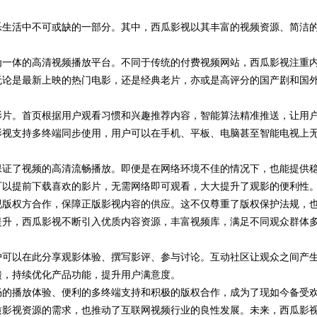
乐生活中不可或缺的一部分。其中，西瓜影视以其丰富的视频资源、简洁
代的领航者
。
为一体的高清视频播放平台。不同于传统的付费视频网站，西瓜影视注重
无论是最新上映的热门电影，还是经典老片，亦或是高评分的国产剧和国
影片。首页根据用户观看习惯和兴趣推荐内容，智能算法精准推送，让用
影视支持多终端同步使用，用户可以在手机、平板、电脑甚至智能电视上
保证了视频的高清流畅播放。即便是在网络环境不佳的情况下，也能提供
可以提前下载喜欢的影片，无需网络即可观看，大大提升了观影的便利性
视版权方合作，保障正版影视内容的供应。这不仅尊重了版权保护法规，
提升，西瓜影视不断引入优质内容资源，丰富视频库，满足不同观众群体
户可以在此分享观影体验、撰写影评、参与讨论。互动社区让观众之间产
馈，持续优化产品功能，提升用户满意度。
畅的播放体验、便利的多终端支持和积极的版权合作，成为了现如今备受
质影视资源的需求，也推动了互联网视频行业的良性发展。未来，西瓜影