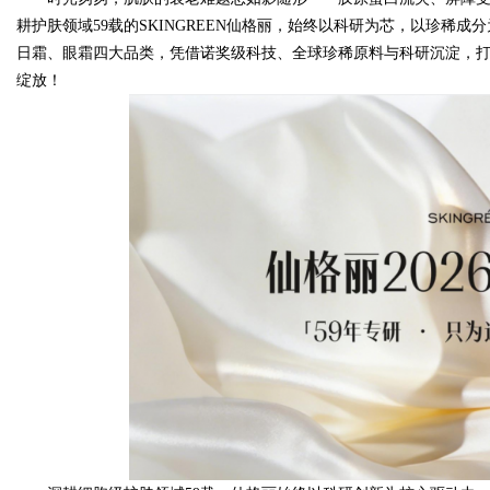
耕护肤领域59载的SKINGREEN仙格丽，始终以科研为芯，以珍稀
日霜、眼霜四大品类，凭借诺奖级科技、全球珍稀原料与科研沉淀，打
绽放！
Bo
ar