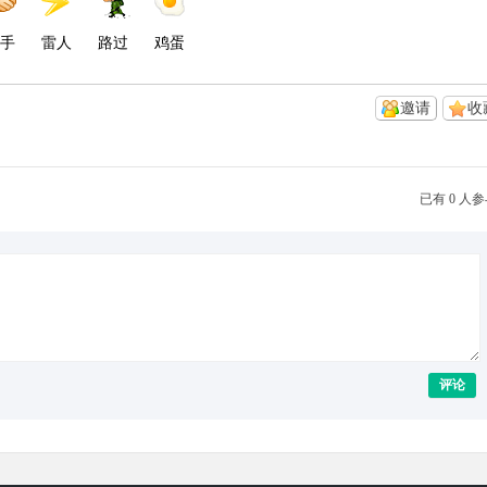
手
雷人
路过
鸡蛋
邀请
收
已有 0 人
评论