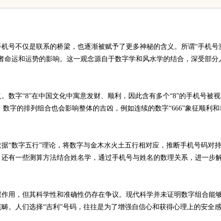
代平台
机号不仅是联系的桥梁，也逐渐被赋予了更多神秘的含义。所谓“手机号
者命运和运势的影响。这一观念源自于数字学和风水学的结合，深受部分
数字“8”在中国文化中寓意发财、顺利，因此含有多个“8”的手机号被视
，数字的排列组合也会影响整体的吉凶，例如连续的数字“666”象征顺利和
据“数字五行”理论，将数字与金木水火土五行相对应，推断手机号码对
。还有一些测算方法结合姓名学，通过手机号与姓名的数理关系，进一步
慰作用，但其科学性和准确性仍存在争议。现代科学并未证明数字组合能
畴。人们选择“吉利”号码，往往是为了增强自信心和获得心理上的安全