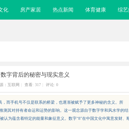
文化
房产家居
热点新闻
体育健康
综艺
：数字背后的秘密与现实意义
源：互联网
|
查看:
317
|
评论: 0
工具，而手机号不仅是联系的桥梁，也逐渐被赋予了更多神秘的含义。所
，推测其对持有者命运和运势的影响。这一观念源自于数字学和风水学的结
被认为蕴含着特定的能量和象征意义。数字“8”在中国文化中寓意发财、
镜
云电影网：开启无限观影体验的新时