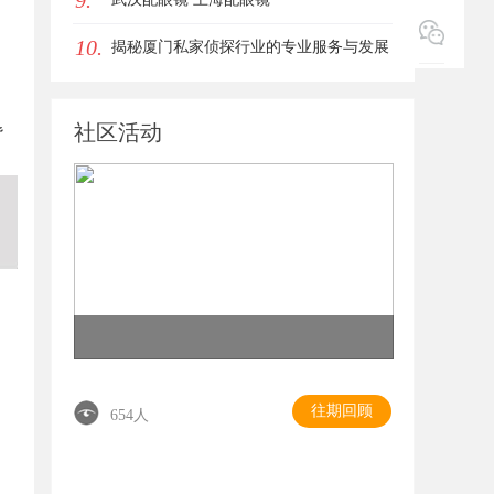
9.
10.
揭秘厦门私家侦探行业的专业服务与发展
，
趋势
社区活动
背
往期回顾
654人