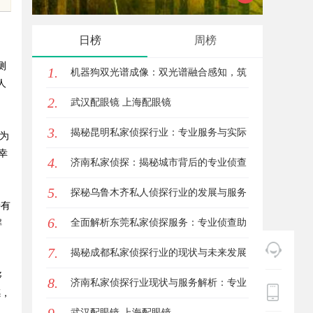
天堂与资源宝库
的眉眼
日榜
周榜
笔！淡
测
1.
机器狗双光谱成像：双光谱融合感知，筑
人
2.
牢工矿机器狗全域巡检识别能力
武汉配眼镜 上海配眼镜
3.
揭秘昆明私家侦探行业：专业服务与实际
为
幸
4.
案例分析
济南私家侦探：揭秘城市背后的专业侦查
5.
力量
探秘乌鲁木齐私人侦探行业的发展与服务
持有
6.
优势
全面解析东莞私家侦探服务：专业侦查助
解
7.
您解决各种疑难问题
揭秘成都私家侦探行业的现状与未来发展
够
8.
趋势
济南私家侦探行业现状与服务解析：专业
感，
调查助您安心
武汉配眼镜 上海配眼镜