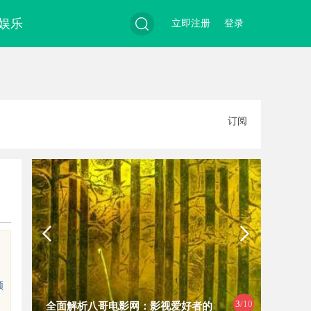
娱乐
立即注册
登录
搜
订阅
索
顺
3
/10
全面解析八哥电影网：影视爱好者的
温婉灵