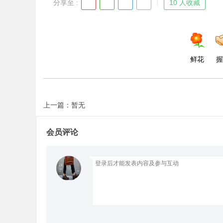
分享至 :
10 人收藏
d
鲜花
握
上一篇：暂无
会员评论