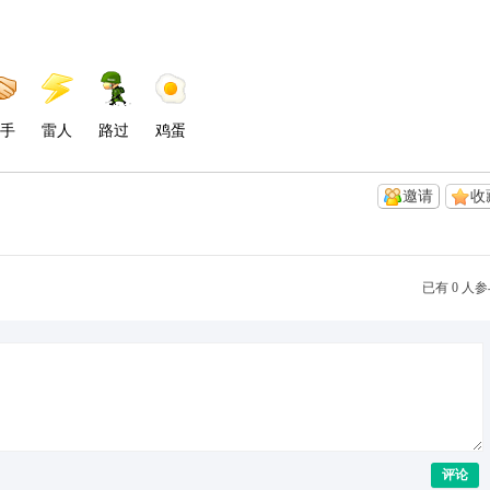
手
雷人
路过
鸡蛋
邀请
收
已有 0 人
评论