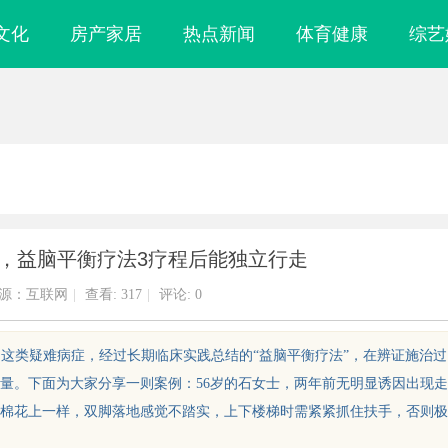
文化
房产家居
热点新闻
体育健康
综艺
者，益脑平衡疗法3疗程后能独立行走
源：互联网
|
查看:
317
|
评论: 0
共济失调这类疑难病症，经过长期临床实践总结的“益脑平衡疗法”，在辨证施治过
量。下面为大家分享一则案例：56岁的石女士，两年前无明显诱因出现走
棉花上一样，双脚落地感觉不踏实，上下楼梯时需紧紧抓住扶手，否则极
观影体验的新时
全面解析八哥电影网：影视爱好者的