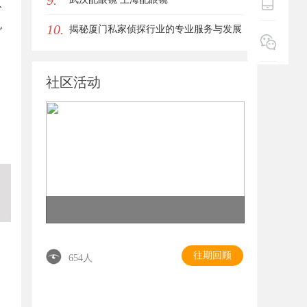
9.
个
巩
10.
揭秘厦门私家侦探行业的专业服务与发展
趋势
社区活动
往期回顾
654人