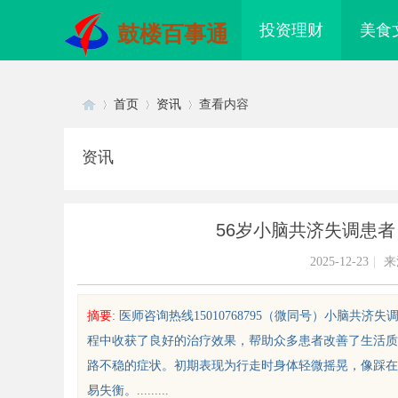
投资理财
美食
鼓楼百事通
首页
资讯
查看内容
资讯
Di
›
›
›
56岁小脑共济失调患
2025-12-23
|
来
摘要
: 医师咨询热线15010768795（微同号）小脑
程中收获了良好的治疗效果，帮助众多患者改善了生活质
sc
路不稳的症状。初期表现为行走时身体轻微摇晃，像踩在
易失衡。.........
配眼镜 上海配眼镜
云电影网：开启无限