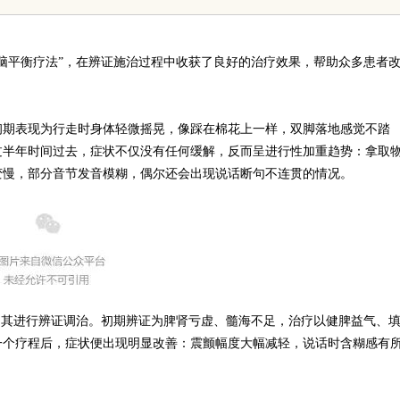
天堂与资源宝库
脑平衡疗法”，在辨证施治过程中收获了良好的治疗效果，帮助众多患者
初期表现为行走时身体轻微摇晃，像踩在棉花上一样，双脚落地感觉不踏
过半年时间过去，症状不仅没有任何缓解，反而呈进行性加重趋势：拿取
变慢，部分音节发音模糊，偶尔还会出现说话断句不连贯的情况。
为其进行辨证调治。初期辨证为脾肾亏虚、髓海不足，治疗以健脾益气、
一个疗程后，症状便出现明显改善：震颤幅度大幅减轻，说话时含糊感有