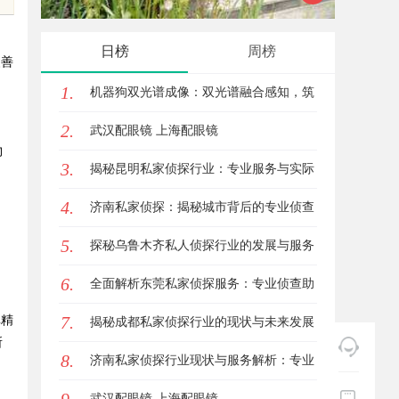
的眉眼唇，才是你整张脸的点睛之
解析
日榜
周榜
改善
笔！淡颜系女生的气质加分项
1.
机器狗双光谱成像：双光谱融合感知，筑
2.
牢工矿机器狗全域巡检识别能力
武汉配眼镜 上海配眼镜
物
3.
揭秘昆明私家侦探行业：专业服务与实际
4.
案例分析
济南私家侦探：揭秘城市背后的专业侦查
5.
力量
探秘乌鲁木齐私人侦探行业的发展与服务
6.
优势
全面解析东莞私家侦探服务：专业侦查助
7.
填精
您解决各种疑难问题
揭秘成都私家侦探行业的现状与未来发展
所
8.
趋势
济南私家侦探行业现状与服务解析：专业
调查助您安心
武汉配眼镜 上海配眼镜