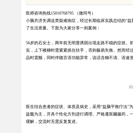
代平台
医师咨询热线15010768795 （微同号）
小脑共济失调这类疑难病症，经过长期临床实践总结的“益
了生活质量。下面为大家分享一则案例：
56岁的石女士，两年前无明显诱因出现走路不稳的症状。
uz
实，上下楼梯时需紧紧抓住扶手，否则极易失衡。然而经
品时震颤，同时伴随言语功能异常，说话含糊不清、语速
!
医生结合患者的症状、体质及病史，采用“益脑平衡疗法”
益髓为主，开具个性化方剂进行调理。严格遵医嘱服药，
缓解，交流时无需反复复述。