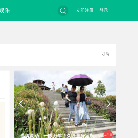
娱乐
立即注册
登录
搜
订阅
索
4
/10
温婉灵动，一眼万年！久匠量身定制
探索免