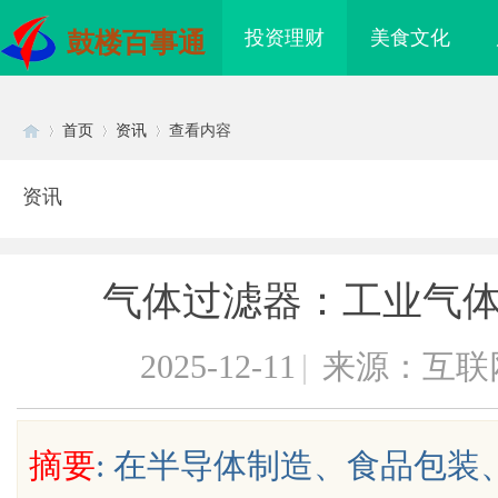
投资理财
美食文化
鼓楼百事通
首页
资讯
查看内容
资讯
Di
›
›
›
气体过滤器：工业气体
2025-12-11
|
来源：互联
sc
摘要
: 在半导体制造、食品包
武汉配眼镜 上海配眼镜
贝净 AC 国际医