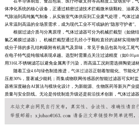
在半导体制造、食品包装、医疗呼吸支持等高精度工业场景中，
体净化系统的核心设备，正通过精密过滤技术拦截微米级颗粒、油雾
气除油到高纯氮气制备，从实验室气体供应到工业废气处理，气体过
从常温到高温的全场景需求，成为现代工业不可或缺的“隐形守护者”。
根据过滤介质与分离原理，气体过滤器可分为机械拦截型（如烧
Bo
氟乙烯膜过滤器）。机械拦截型通过孔径小于颗粒直径的滤材实现物
或分子筛的多孔结构吸附有机蒸气及异味，常见于食品包装与化工尾
在电子特气提纯领域表现卓越。选型时需重点关注过滤精度（如
0.01
μ
用
316L
不锈钢滤芯以避免金属离子污染，而高温工况则需选择陶瓷滤
随着工业
4.0
与绿色制造推进，
气体过滤器
正朝着智能化、节能化
压差
30%
，显著减少能耗；而集成物联网传感器的智能过滤器可实时监
器将深度融合
AI
算法与模块化设计，为新能源、生物医药等新兴产业
质量与安全防线。无论是传统制造升级还是前沿技术创新，气体过滤
ar