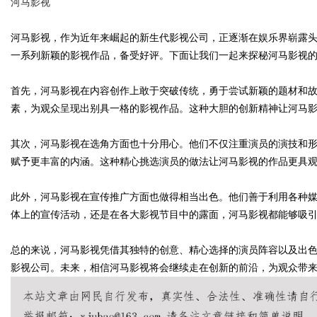
河马影视
河马影视，作为近年来崛起的新生代影视公司，正逐渐在娱乐界崭露
一系列新颖的影视作品，备受好评。下面让我们一起来探秘河马影视
Bo
首先，河马影视在内容创作上敢于突破传统，勇于尝试新颖的题材和
素，为观众呈现出别具一格的影视作品。这种大胆的创新精神让河马
其次，河马影视在选角方面也十分用心。他们不仅注重演员的演技和
赋予更丰富的内涵。这种精心挑选演员的做法让河马影视的作品更具
此外，河马影视在宣传推广方面也做得相当出色。他们善于利用各种
体上的宣传活动，还是在各大影视节目中的露面，河马影视都能够吸
ar
总的来说，河马影视凭借其独特的创意、精心选择的演员阵容以及出
影视公司。未来，相信河马影视将会继续走在创新的前沿，为观众带