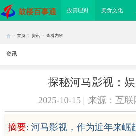
投资理财
美食文化
鼓楼百事通
首页
资讯
查看内容
资讯
Di
›
›
›
探秘河马影视：娱
2025-10-15
|
来源：互联
sc
摘要
: 河马影视，作为近年来
拉”的轻卡推荐：3款承
开店最怕“搜不到”为什么隔壁店