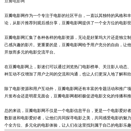
豆瓣电影网
豆瓣电影网作为一个专注于电影的社区平台，一直以其独特的风格和
论，从影片推荐到观后感分享，豆瓣电影网提供了一个全方位的电影
Bo
豆瓣电影网汇集了各种各样的电影资源，无论是好莱坞大片还是独立
己感兴趣的影片。更重要的是，豆瓣电影网给予用户充分的自由，让
开放而多元的电影交流平台。
在豆瓣电影网上，影迷们可以通过浏览热门电影榜单、关注影人动态
种互动不仅增加了用户之间的交流和沟通，也让人们更深入地了解和
除了电影资源和用户互动外，豆瓣电影网还有丰富的专题活动和推广
ar
片发布会还是明星见面会，豆瓣电影网都积极促进电影文化的传播和
总的来说，豆瓣电影网不仅是一个电影信息平台，更是一个电影爱好
数影迷和电影爱好者，让他们共同探寻电影之美，共同感受电影的魅
个全方位、多元化的电影体验，让人们在这里找到属于自己的电影乐