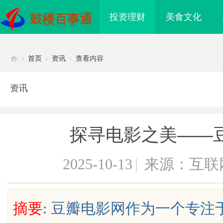
投资理财
美食文化
鼓楼百事通
首页
资讯
查看内容
资讯
Di
›
›
›
探寻电影之美——
2025-10-13
|
来源：互联
sc
摘要
: 豆瓣电影网作为一个专
海配眼镜
武汉配眼镜 上海配眼镜