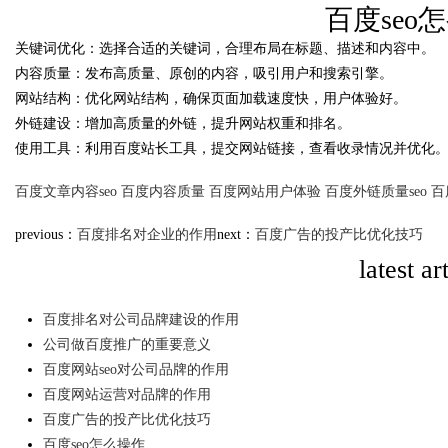
百度seo
代平台
关键词优化：选择合适的关键词，合理布局在标题、描述和内容中。
time：
2025-10-12 00:1
内容质量：发布高质量、原创的内容，吸引用户和搜索引擎。
网站结构：优化网站结构，确保页面加载速度快，用户体验好。
外链建设：增加高质量的外链，提升网站权重和排名。
使用工具：利用百度站长工具，提交网站链接，查看收录情况并优化
uz
百度文章内容seo
百度内容质量
百度网站用户体验
百度外链质量seo
百
previous：
百度排名对企业的作用
next：
百度广告的投产比优化技巧
latest ar
百度排名对公司品牌建设的作用
公司做百度推广的重要意义
!
百度网站seo对公司品牌的作用
百度网站运营对品牌的作用
百度广告的投产比优化技巧
百度seo怎么操作