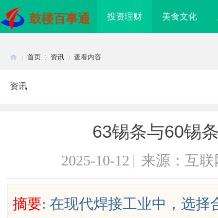
投资理财
美食文化
鼓楼百事通
首页
资讯
查看内容
资讯
Di
›
›
›
63锡条与60锡
2025-10-12
|
来源：互联
sc
摘要
: 在现代焊接工业中，选
樱国际医疗中心
2026年“更能拉”的轻卡推荐：3