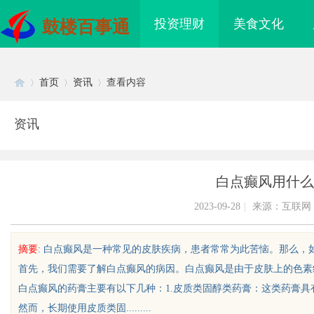
投资理财
美食文化
鼓楼百事通
首页
资讯
查看内容
资讯
Di
›
›
›
白点癫风用什么
2023-09-28
|
来源：互联网
摘要
: 白点癫风是一种常见的皮肤疾病，患者常常为此苦恼。那么
首先，我们需要了解白点癫风的病因。白点癫风是由于皮肤上的色素
sc
白点癫风的药膏主要有以下几种：1.皮质类固醇类药膏：这类药膏
然而，长期使用皮质类固.........
樱国际医疗中心
2026年“更能拉”的轻卡推荐：3