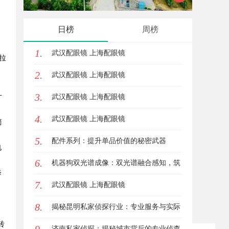
新引擎与力量
代的领
日榜
周榜
1.
武汉配眼镜 上海配眼镜
斯拉
2.
武汉配眼镜 上海配眼镜
3.
计
武汉配眼镜 上海配眼镜
4.
武汉配眼镜 上海配眼镜
简
5.
配件系列：提升单品价值的秘密武器
电
6.
机器狗双光谱成像：双光谱融合感知，筑
降
7.
牢工矿机器狗全域巡检识别能力
武汉配眼镜 上海配眼镜
8.
揭秘昆明私家侦探行业：专业服务与实际
砖
案例分析
济南私家侦探：揭秘城市背后的专业侦查