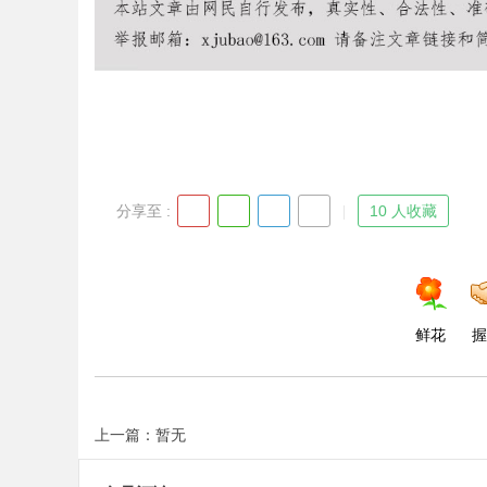
d
分享至 :
10 人收藏
鲜花
握
上一篇：暂无