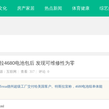
文化
房产家居
热点新闻
体育健康
综艺
4680电池包后 发现可维修性为零
源：互联网
|
查看:
317
|
评论: 0
igaTexsa德州超级工厂交付给美国客户。特斯拉宣称，4680电池组单体能
tml
体验极致观影享
武汉配眼镜 上海配眼镜