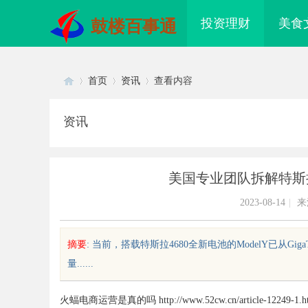
投资理财
美食
鼓楼百事通
首页
资讯
查看内容
资讯
Di
›
›
›
美国专业团队拆解特斯拉
2023-08-14
|
来
摘要
: 当前，搭载特斯拉4680全新电池的ModelY已从G
量......
sc
火蝠电商运营是真的吗
http://www.52cw.cn/article-12249-1.h
索免费信息发布网的价值与应用全
探秘星星影院：带你