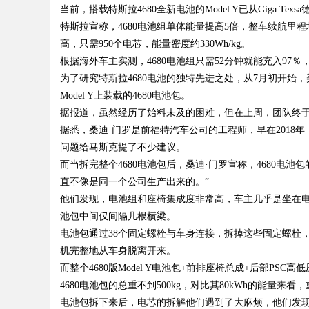
当前，搭载特斯拉4680全新电池的Model Y已从Giga Te
析
特斯拉宣称，4680电池组单体能量提高5倍，整车续航里
受的独特空间
高，只需950个电芯，能量密度约330Wh/kg。
根据海外车主实测，4680电池组只需52分钟就能充入97
为了研究特斯拉4680电池的独特先进之处，从7月初开始，美国的
Model Y上装载的4680电池包。
uz
据报道，虽然经历了始料未及的困难，但在上周，团队终于
据悉，桑迪·门罗是前福特汽车公司的工程师，早在2018年，他
问题给马斯克提了不少建议。
而当拆完整个4680电池包后，桑迪·门罗宣称，4680电池包的
直不像是同一个公司生产出来的。”
他们发现，电池组和座椅集成度非常高，车主几乎是坐在
池包中间仅间隔几根横梁。
电池包通过38个固定螺栓与车身连接，拆掉这些固定螺栓
!
机完整地从车身脱离开来。
而整个4680版Model Y电池包+前排座椅总成+后部PSC高
4680电池包的总重不到500kg，对比其80kWh的能量来
电池包拆下来后，电芯的拆解他们遇到了大麻烦，他们发现