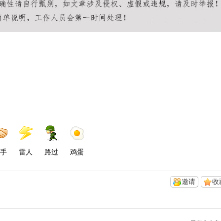
手
雷人
路过
鸡蛋
邀请
收