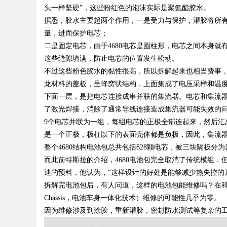
头一样坚硬”，这些粉红色的泡沫实际是聚氨酯胶水。
据悉，胶水主要起两个作用，一是受力与保护，灌胶将所
量，进而保护电芯；
二是固定电芯，由于4680电芯是圆柱形，电芯之间本身
Bo
这些缝隙填满，防止电芯的位置发生松动。
不过这些粉色胶水的黏性很高，所以拆解起来也相当费事
龙材料的盖板，呈蜂窝状结构，上面集成了电压采样和温
下面一层，是把电芯连接成串并联的集流器。电芯和集流器之间，
了激光焊接，消除了通常导线连接造成集流器可能失效的
9个电芯并联为一组，每组电芯的正极全部连起来，然后汇
是一个正极，极柱以下的表面壳体都是负极，因此，集流
整个4680结构电池包总共包括828颗电芯，被三块隔板
ar
而此前特斯拉的介绍，4680电池包完全取消了传统模组
迪的预料，他认为，“这样设计的好处是能够减少热失控的
拆解完电池包后，有人问道，这样的电池包能维修吗？在科里·
Chassis，电池车身一体化技术）维修的可能性几乎为零。
因为维修涉及到涂胶，重新灌胶，密封防水测试等复杂的