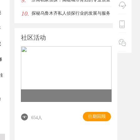
9.
10.
能
力量
探秘乌鲁木齐私人侦探行业的发展与服务
优势
将
社区活动
尼
择
柱
桑
往期回顾
654人