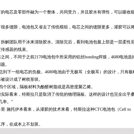
有的电芯及零部件融为一个整体，共同受力，并且胶水有弹性，可以吸收
就有很多缝隙，电池包又省去了传统模组，电芯之间的缝隙更多，灌胶可以
，拆解团队用干冰来清除胶水。清除完后，看到电池包最上部是一层柔性
度传感器的线束。
不同于之前2170电池包中所采用的铝丝bonding焊接，4680电池选
问题。
总到下一组电芯的负极。4680电池由于无极耳（全极耳）的设计，只有极
器被设计成了树杈形状。
分为四个区域，隔板材料为酚醛树脂或是高密度聚乙烯。
，但实际看来，特斯拉只是取消了传统的物理隔板。这样的设计也完全出乎
几率。”
施托伊本看来，从灌胶的技术来看，特斯拉这种CTC电池包（Cell to
工序，在成本上不划算。